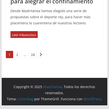
para alegrar el confinamiento
Desde Madrilánea hemos elegido una serie de
propuestas sobre el deporte rey, para hacer más
placentera la cuarentena de nuestros lectores
Paginación
1
2
…
24
de
entradas
Copyright © 2025
Madrilanea
. Todos los derechos
reservados.
Tema:
ColorMag
por ThemeGrill. Funciona con
WordPress
.